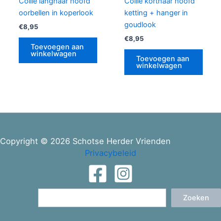
Collie langhaar hoofd
Collie korthaar hoofd
oorbellen in koperlook
ketting + hanger in
goudlook
€
8,95
€
8,95
Toevoegen aan
winkelwagen
Toevoegen aan
winkelwagen
Copyright © 2026 Schotse Herder Vrienden
Privacybeleid
Zoeken
Zoeken