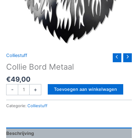
Colliestuff
Collie Bord Metaal
€
49,00
Collie
-
+
Toevoegen aan winkelwagen
Bord
Metaal
Categorie:
Colliestuff
aantal
Beschrijving