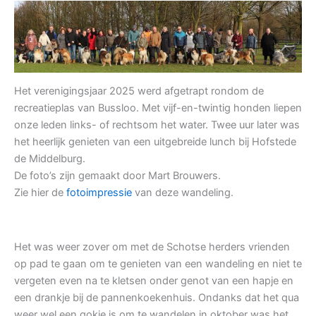
Het verenigingsjaar 2025 werd afgetrapt rondom de
recreatieplas van Bussloo. Met vijf-en-twintig honden liepen
onze leden links- of rechtsom het water. Twee uur later was
het heerlijk genieten van een uitgebreide lunch bij Hofstede
de Middelburg.
De foto’s zijn gemaakt door Mart Brouwers.
Zie hier de
fotoimpressie
van deze wandeling.
Het was weer zover om met de Schotse herders vrienden
op pad te gaan om te genieten van een wandeling en niet te
vergeten even na te kletsen onder genot van een hapje en
een drankje bij de pannenkoekenhuis. Ondanks dat het qua
weer wel een gokje is om te wandelen in oktober was het