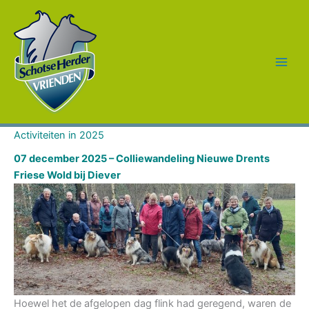
Ga
naar
de
inhoud
Activiteiten in 2025
07 december 2025 – Colliewandeling Nieuwe Drents
Friese Wold bij Diever
Hoewel het de afgelopen dag flink had geregend, waren de