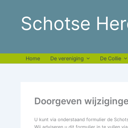
Ga
naar
Schotse Her
de
inhoud
Home
De vereniging
De Collie
Doorgeven wijziging
U kunt via onderstaand formulier de Schot
Wij adviseren u dit formulier in te vullen vi