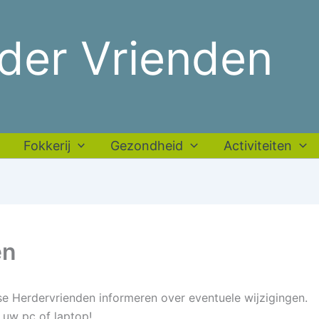
der Vrienden
Fokkerij
Gezondheid
Activiteiten
en
se Herdervrienden informeren over eventuele wijzigingen.
a uw pc of laptop!