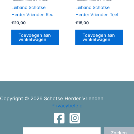
Leiband Schotse
Leiband Schotse
Herder Vrienden Reu
Herder Vrienden Teef
€
20,00
€
15,00
Toevoegen aan
Toevoegen aan
winkelwagen
winkelwagen
Copyright © 2026 Schotse Herder Vrienden
Privacybeleid
Zoeken
Zoeken